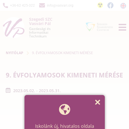
+36-62 425-322
info@vasvari.org
Szegedi SZC
Vasvári Pál
Gazdasági és
Informatikai
Technikum
NYITÓLAP
9. ÉVFOLYAMOSOK KIMENETI MÉRÉSE
9. ÉVFOLYAMOSOK KIMENETI MÉRÉSE
2023.05.02. - 2023.05.31.
Iskolánk új, hivatalos oldala