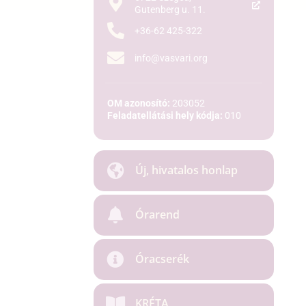
Gutenberg u. 11.
+36-62 425-322
info@vasvari.org
OM azonosító:
203052
Feladatellátási hely kódja:
010
Új, hivatalos honlap
Órarend
Óracserék
KRÉTA