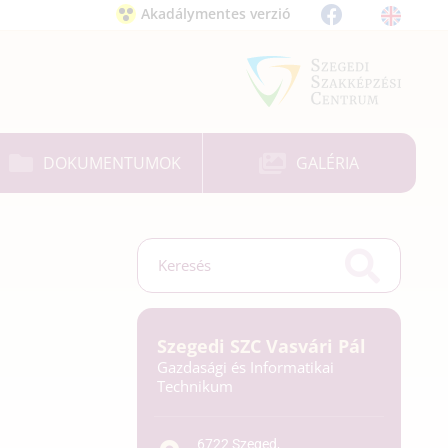
Akadálymentes verzió
DOKUMENTUMOK
GALÉRIA
Szegedi SZC Vasvári Pál
Gazdasági és Informatikai
Technikum
6722 Szeged,