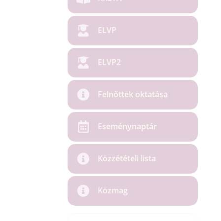
ELVP
ELVP2
Felnőttek oktatása
Eseménynaptár
Közzétételi lista
Közmag