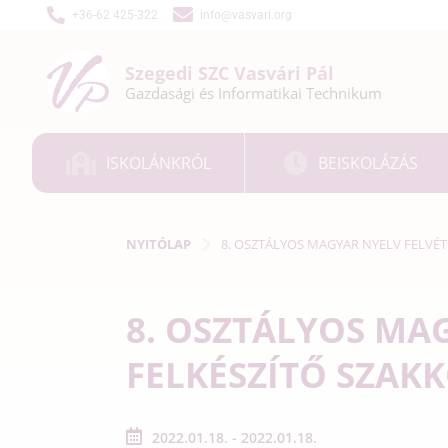
+36-62 425-322
info@vasvari.org
Szegedi SZC
Vasvári Pál
Gazdasági és
Informatikai
Technikum
ISKOLÁNKRÓL
BEISKOLÁZÁS
NYITÓLAP
8. OSZTÁLYOS MAGYAR NYELV FELVÉT
8. OSZTÁLYOS MA
FELKÉSZÍTŐ SZAK
2022.01.18. - 2022.01.18.