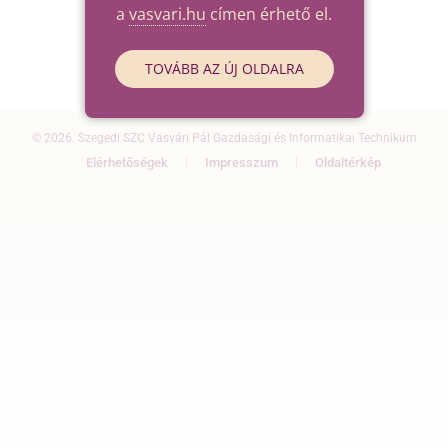
a
vasvari.hu
címen érhető el.
TOVÁBB AZ ÚJ OLDALRA
© 2026. Szegedi SZC Vasvári Pál Gazdasági és Informatikai Technikum
Elérhetőségek
Impresszum
Oldaltérkép