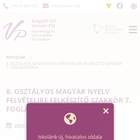
+36-62 425-322
info@vasvari.org
Szegedi SZC
Vasvári Pál
Gazdasági és
Informatikai
Technikum
NYITÓLAP
8. OSZTÁLYOS MAGYAR NYELV FELVÉTELIRE FELKÉSZÍTŐ SZAKKÖR
7. FOGLALKOZÁSA
8. OSZTÁLYOS MAGYAR NYELV
FELVÉTELIRE FELKÉSZÍTŐ SZAKKÖR 7.
FOGLALKOZÁSA
2022.12.20. - 2022.12.20.
Iskolánk új, hivatalos oldala