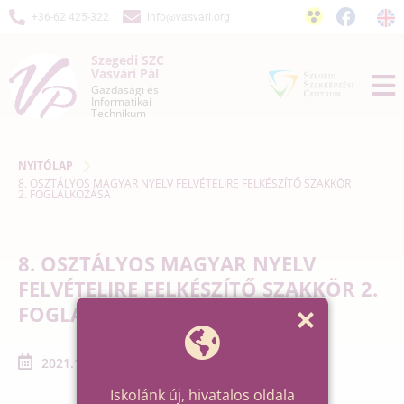
+36-62 425-322
info@vasvari.org
Szegedi SZC
Vasvári Pál
Gazdasági és
Informatikai
Technikum
NYITÓLAP
8. OSZTÁLYOS MAGYAR NYELV FELVÉTELIRE FELKÉSZÍTŐ SZAKKÖR
2. FOGLALKOZÁSA
8. OSZTÁLYOS MAGYAR NYELV
FELVÉTELIRE FELKÉSZÍTŐ SZAKKÖR 2.
FOGLALKOZÁSA
2021.10.05. - 2021.10.05.
Iskolánk új, hivatalos oldala