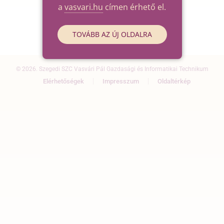
a
vasvari.hu
címen érhető el.
TOVÁBB AZ ÚJ OLDALRA
© 2026. Szegedi SZC Vasvári Pál Gazdasági és Informatikai Technikum
Elérhetőségek
Impresszum
Oldaltérkép