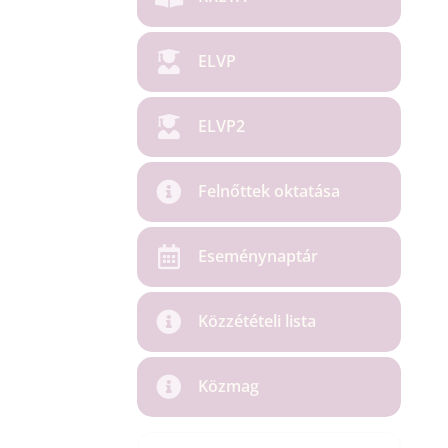
ELVP
ELVP2
Felnőttek oktatása
Eseménynaptár
Közzétételi lista
Közmag