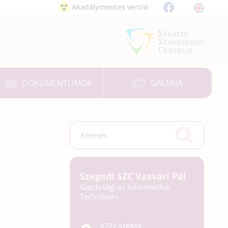
Akadálymentes verzió
DOKUMENTUMOK
GALÉRIA
Szegedi SZC Vasvári Pál
Gazdasági és Informatikai
Technikum
6722 Szeged,