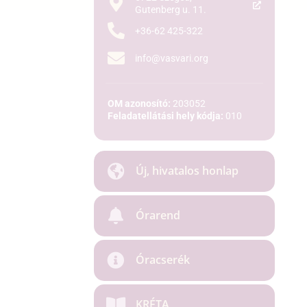
Gutenberg u. 11.
+36-62 425-322
info@vasvari.org
OM azonosító:
203052
Feladatellátási hely kódja:
010
Új, hivatalos honlap
Órarend
Óracserék
KRÉTA