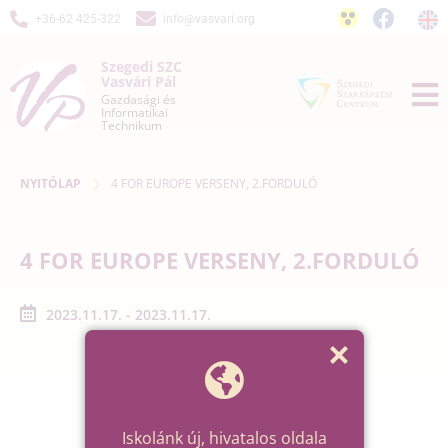
+36-62 425-322
info@vasvari.org
Szegedi SZC
Vasvári Pál
Gazdasági és
Informatikai
Technikum
NYITÓLAP
4 FOR EUROPE VERSENY, 2.FORDULÓ
4 FOR EUROPE VERSENY, 2.FORDULÓ
2023.11.17. - 2023.11.17.
Iskolánk új, hivatalos oldala