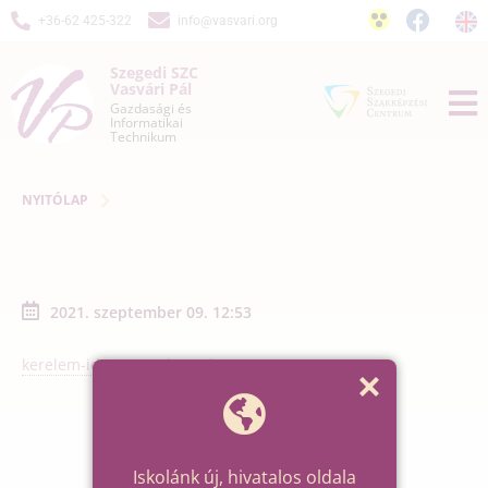
+36-62 425-322
info@vasvari.org
Szegedi SZC
Vasvári Pál
Gazdasági és
Informatikai
Technikum
NYITÓLAP
2021. szeptember 09. 12:53
kerelem-idegen nyelv-szulo
Iskolánk új, hivatalos oldala