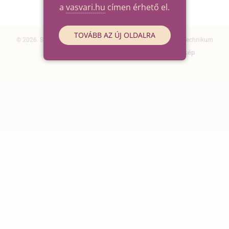
a
vasvari.hu
címen érhető el.
TOVÁBB AZ ÚJ OLDALRA
© 2026. Szegedi SZC Vasvári Pál Gazdasági és Informatikai Technikum
Elérhetőségek
Impresszum
Oldaltérkép