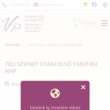
+36-62 425-322
info@vasvari.org
Szegedi SZC
Vasvári Pál
Gazdasági és
Informatikai
Technikum
NYITÓLAP
TÉLI SZÜNET UTÁNI ELSŐ TANÍTÁSI NAP
TÉLI SZÜNET UTÁNI ELSŐ TANÍTÁSI
NAP
2022.01.03. - 2022.01.03.
Iskolánk új, hivatalos oldala