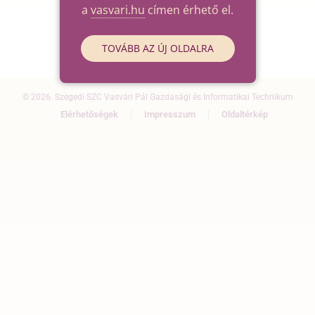
a
vasvari.hu
címen érhető el.
TOVÁBB AZ ÚJ OLDALRA
© 2026. Szegedi SZC Vasvári Pál Gazdasági és Informatikai Technikum
Elérhetőségek
Impresszum
Oldaltérkép