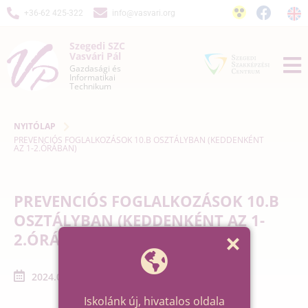
+36-62 425-322
info@vasvari.org
Szegedi SZC
Vasvári Pál
Gazdasági és
Informatikai
Technikum
NYITÓLAP
PREVENCIÓS FOGLALKOZÁSOK 10.B OSZTÁLYBAN (KEDDENKÉNT
AZ 1-2.ÓRÁBAN)
PREVENCIÓS FOGLALKOZÁSOK 10.B
OSZTÁLYBAN (KEDDENKÉNT AZ 1-
2.ÓRÁBAN)
2024.07.09. - 2024.07.30.
Iskolánk új, hivatalos oldala