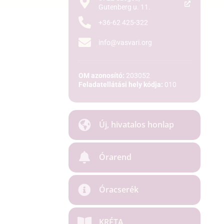
Gutenberg u. 11.
+36-62 425-322
info@vasvari.org
OM azonosító:
203052
Feladatellátási hely kódja:
010
Új, hivatalos honlap
Órarend
Óracserék
KRÉTA