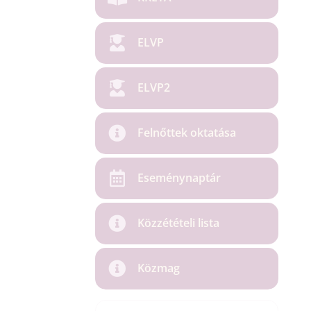
ELVP
ELVP2
Felnőttek oktatása
Eseménynaptár
Közzétételi lista
Közmag