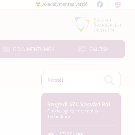
Akadálymentes verzió
DOKUMENTUMOK
GALÉRIA
Szegedi SZC Vasvári Pál
Gazdasági és Informatikai
Technikum
6722 Szeged,