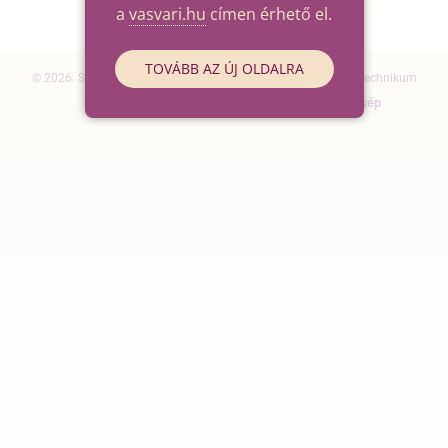
a
vasvari.hu
címen érhető el.
TOVÁBB AZ ÚJ OLDALRA
© 2026. Szegedi SZC Vasvári Pál Gazdasági és Informatikai Technikum
Elérhetőségek
Impresszum
Oldaltérkép