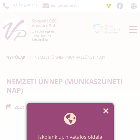
+36-62 425-322
info@vasvari.org
Szegedi SZC
Vasvári Pál
Gazdasági és
Informatikai
Technikum
NYITÓLAP
NEMZETI ÜNNEP (MUNKASZÜNETI NAP)
NEMZETI ÜNNEP (MUNKASZÜNETI
NAP)
2021.03.15. - 2021.03.15.
Iskolánk új, hivatalos oldala