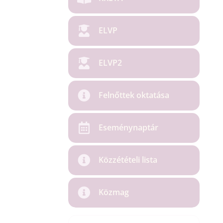
ELVP
ELVP2
Felnőttek oktatása
Eseménynaptár
Közzétételi lista
Közmag