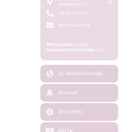
Gutenberg u. 11.
+36-62 425-322
info@vasvari.org
OM azonosító:
203052
Feladatellátási hely kódja:
010
Új, hivatalos honlap
Órarend
Óracserék
KRÉTA