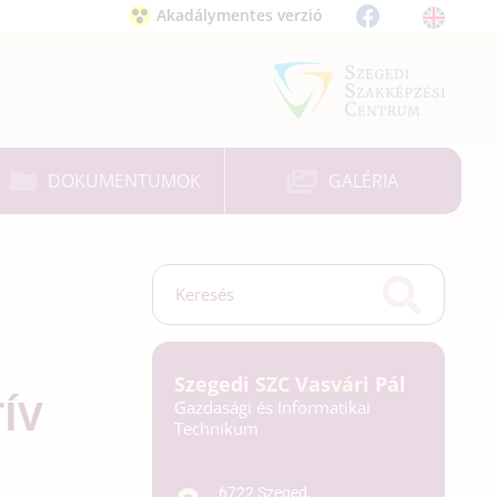
Akadálymentes verzió
DOKUMENTUMOK
GALÉRIA
Szegedi SZC Vasvári Pál
TÍV
Gazdasági és Informatikai
Technikum
6722 Szeged,