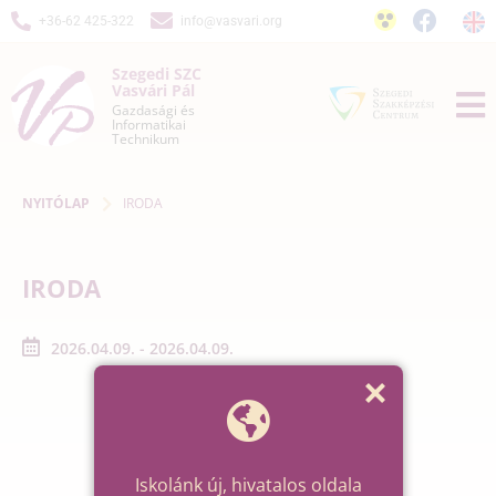
+36-62 425-322
info@vasvari.org
Szegedi SZC
Vasvári Pál
Gazdasági és
Informatikai
Technikum
NYITÓLAP
IRODA
IRODA
2026.04.09. - 2026.04.09.
Iskolánk új, hivatalos oldala