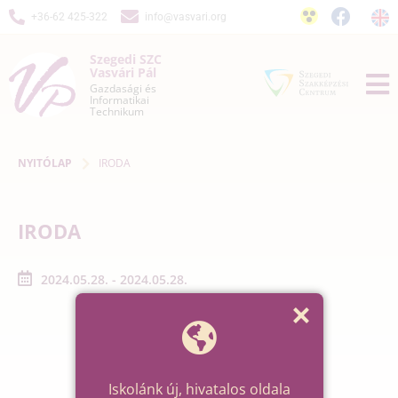
+36-62 425-322
info@vasvari.org
Szegedi SZC
Vasvári Pál
Gazdasági és
Informatikai
Technikum
NYITÓLAP
IRODA
IRODA
2024.05.28. - 2024.05.28.
Iskolánk új, hivatalos oldala