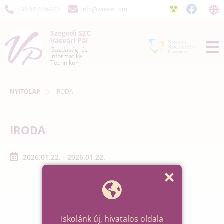
+36-62 425-322
info@vasvari.org
Szegedi SZC
Vasvári Pál
Gazdasági és
Informatikai
Technikum
NYITÓLAP
IRODA
IRODA
2026.01.22. - 2026.01.22.
Iskolánk új, hivatalos oldala