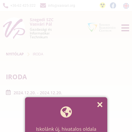
+36-62 425-322
info@vasvari.org
Szegedi SZC
Vasvári Pál
Gazdasági és
Informatikai
Technikum
NYITÓLAP
IRODA
IRODA
2024.12.20. - 2024.12.20.
Iskolánk új, hivatalos oldala