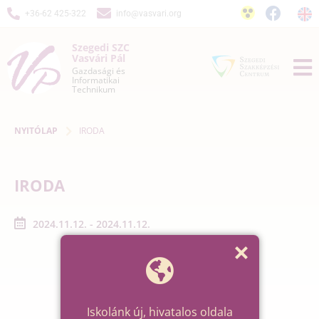
+36-62 425-322
info@vasvari.org
Szegedi SZC
Vasvári Pál
Gazdasági és
Informatikai
Technikum
NYITÓLAP
IRODA
IRODA
2024.11.12. - 2024.11.12.
Iskolánk új, hivatalos oldala