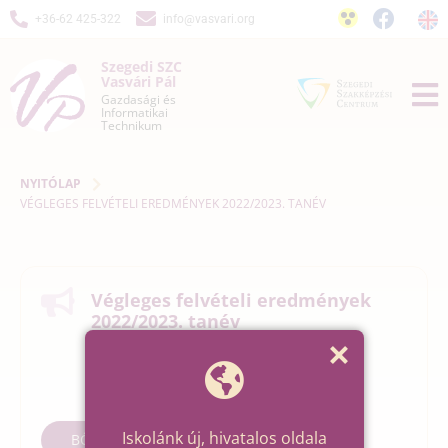
+36-62 425-322
info@vasvari.org
Szegedi SZC
Vasvári Pál
Gazdasági és
Informatikai
Technikum
NYITÓLAP
VÉGLEGES FELVÉTELI EREDMÉNYEK 2022/2023. TANÉV
Végleges felvételi eredmények
2022/2023. tanév
2022. ápr. 22. 15:28
Iskolánk új, hivatalos oldala
BŐVEBBEN