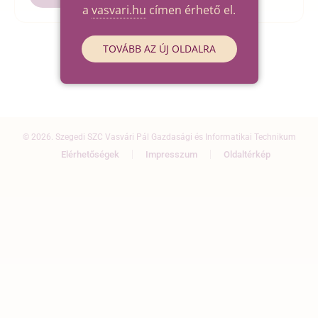
a
vasvari.hu
címen érhető el.
TOVÁBB AZ ÚJ OLDALRA
© 2026. Szegedi SZC Vasvári Pál Gazdasági és Informatikai Technikum
Elérhetőségek
Impresszum
Oldaltérkép